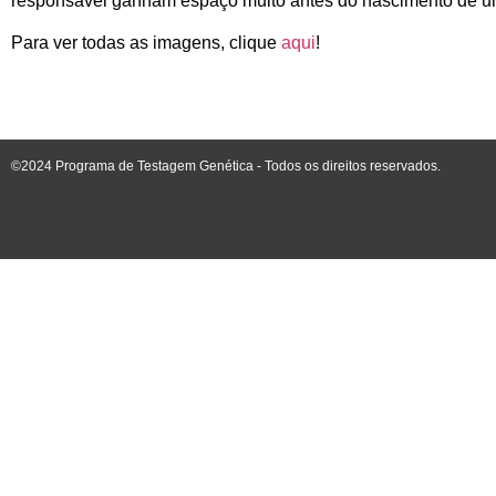
responsável ganham espaço muito antes do nascimento de u
Para ver todas as imagens, clique
aqui
!
©2024 Programa de Testagem Genética - Todos os direitos reservados.