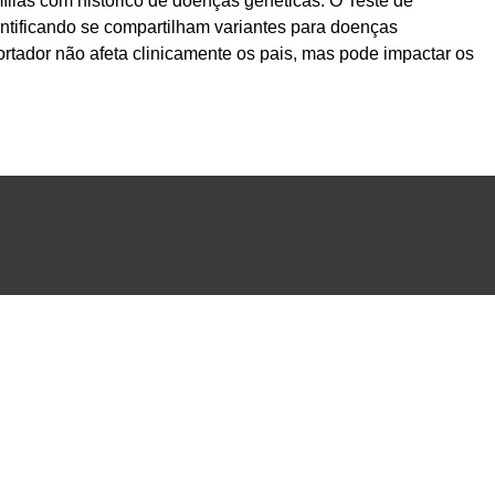
ílias com histórico de doenças genéticas. O Teste de
entificando se compartilham variantes para doenças
tador não afeta clinicamente os pais, mas pode impactar os