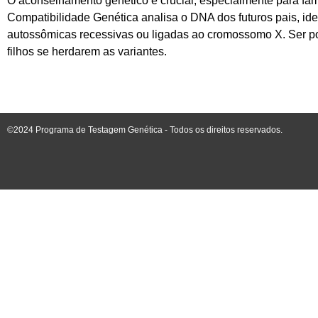
O aconselhamento genético é crucial, especialmente para fam
Compatibilidade Genética analisa o DNA dos futuros pais, id
autossômicas recessivas ou ligadas ao cromossomo X. Ser por
filhos se herdarem as variantes.
©2024 Programa de Testagem Genética - Todos os direitos reservados.